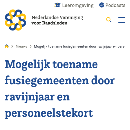
Leeromgeving
Podcasts
Zoeken
Alles
Nieuws
Agenda
Raadslid
Nieuws
Mogelijk toename fusiegemeenten door ravijnjaar en persone
Mogelijk toename
Home
fusiegemeenten door
Agenda
ravijnjaar en
Nieuws
personeelstekort
Opleiding
Kennis & Informatie