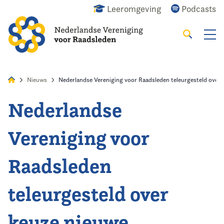
Leeromgeving
Podcasts
Zoeken
Alles
Nieuws
Agenda
Raadslid
Nieuws
Nederlandse Vereniging voor Raadsleden teleurgesteld over 
Nederlandse
Home
Vereniging voor
Agenda
Raadsleden
Nieuws
teleurgesteld over
Opleiding
keuze nieuwe
Kennis & Informatie