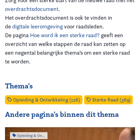
Zorg voor een sterke start van de nieuwe raad met het
overdrachtsdocument
.
Het overdrachtsdocument is ook te vinden in
de
digitale leeromgeving
voor raadsleden.
De pagina
Hoe word ik een sterke raad?
geeft een
overzicht van welke stappen de raad kan zetten op
een negental belangrijke thema’s om een sterke raad
te worden.
Thema's
Opleiding & Ontwikkeling (126)
Sterke Raad (369)
Andere pagina's binnen dit thema
Opleiding & Ontwikkeling