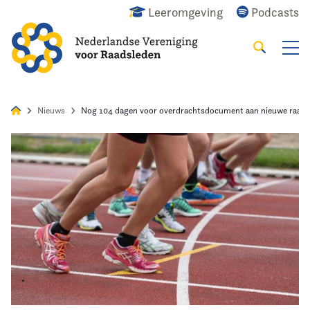
Leeromgeving
Podcasts
Zoeken
Alles
Nieuws
Agenda
Raadslid
Nieuws
Nog 104 dagen voor overdrachtsdocument aan nieuwe raad
Home
Agenda
Nieuws
Opleiding
Kennis & Informatie