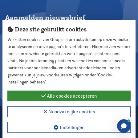
Aanmelden nieuwsbrief
Deze site gebruikt cookies
We zetten cookies van Google in om activiteiten op onze website
te analyseren en onze pagina’s te verbeteren. Hiermee zien we ook
Aanmelden
hoe je onze website gebruikt en welke pagina’s je interessant
vindt. Na je toestemming plaatsen we cookies van social media
partners voor socialmedia- en advertentiedoeleinden. Indien
Volg ons
gewenst kun je jouw voorkeuren wijzigen onder ‘Cookie-
instellingen beheren’.
Alle cookies accepteren
Noodzakelijke cookies
2026 Nederlandse Vereniging voor Raadsleden
Cookie instellingen
Instellingen
Webdesign:
XD designers