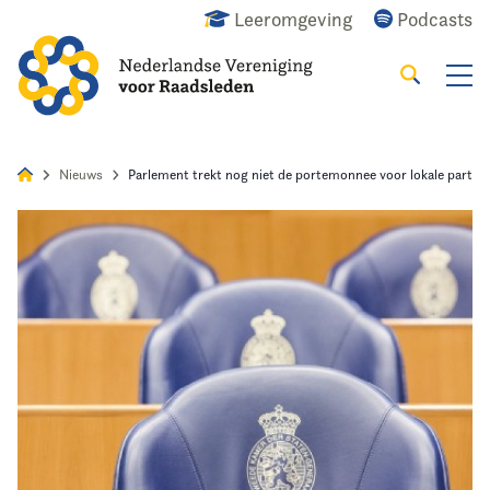
Leeromgeving
Podcasts
Zoeken
Alles
Nieuws
Agenda
Raadslid
Nieuws
Parlement trekt nog niet de portemonnee voor lokale partije
Home
Agenda
Nieuws
Opleiding
Kennis & Informatie