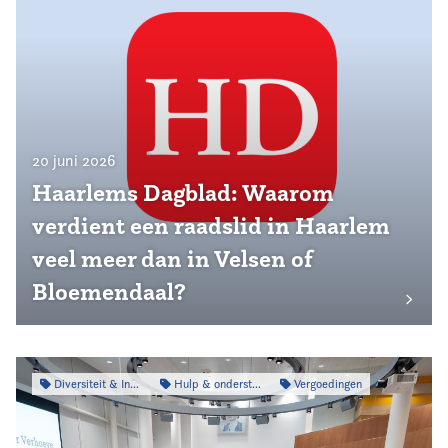
20 juni 2026
Haarlems Dagblad: Waarom
verdient een raadslid in Haarlem
veel meer dan in Velsen of
Bloemendaal?
Diversiteit & Inclusiviteit
Hulp & ondersteuning
Vergoedingen