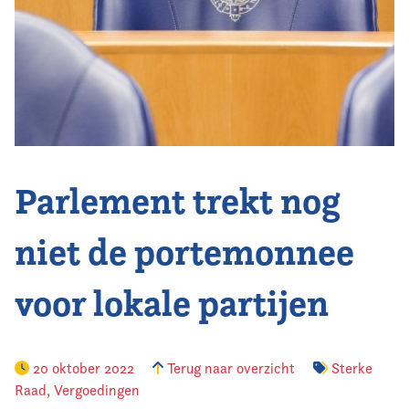
Vereniging
Contact
Parlement trekt nog
niet de portemonnee
voor lokale partijen
20 oktober 2022
Terug naar overzicht
Sterke
Raad
,
Vergoedingen