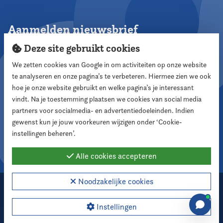
Aanmelden nieuwsbrief
Deze site gebruikt cookies
We zetten cookies van Google in om activiteiten op onze website
te analyseren en onze pagina’s te verbeteren. Hiermee zien we ook
Aanmelden
hoe je onze website gebruikt en welke pagina’s je interessant
vindt. Na je toestemming plaatsen we cookies van social media
partners voor socialmedia- en advertentiedoeleinden. Indien
Volg ons
gewenst kun je jouw voorkeuren wijzigen onder ‘Cookie-
instellingen beheren’.
Alle cookies accepteren
Noodzakelijke cookies
2026 Nederlandse Vereniging voor Raadsleden
Cookie instellingen
Instellingen
Webdesign:
XD designers