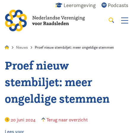
Leeromgeving
Podcasts
Zoeken
Alles
Nieuws
Agenda
Raadslid
Nieuws
Proef nieuw stembiljet: meer ongeldige stemmen
Proef nieuw
Home
stembiljet: meer
Agenda
ongeldige stemmen
Nieuws
Opleiding
20 juni 2024
Terug naar overzicht
Kennis & Informatie
Lees voor