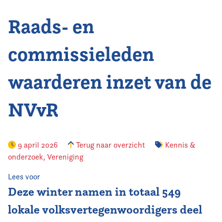
Raads- en
Vereniging
Contact
commissieleden
waarderen inzet van de
NVvR
9 april 2026
Terug naar overzicht
Kennis &
onderzoek
,
Vereniging
Lees voor
Deze winter namen in totaal 549
lokale volksvertegenwoordigers deel