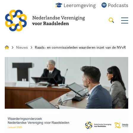
Leeromgeving
Podcasts
Zoeken
Alles
Nieuws
Agenda
Raadslid
Nieuws
Raads- en commissieleden waarderen inzet van de NVvR
Home
Agenda
Nieuws
Opleiding
Kennis & Informatie