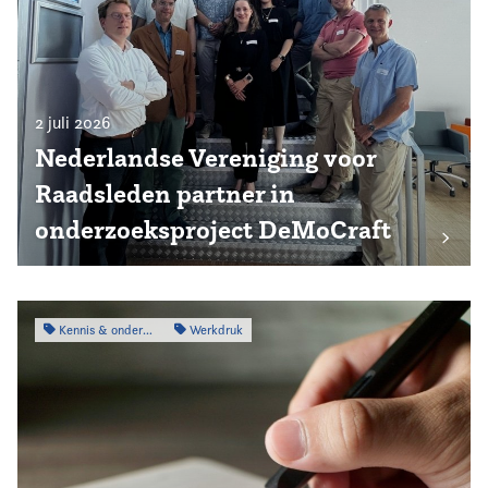
2 juli 2026
Nederlandse Vereniging voor
Raadsleden partner in
onderzoeksproject DeMoCraft
Kennis & onderzoek
Werkdruk