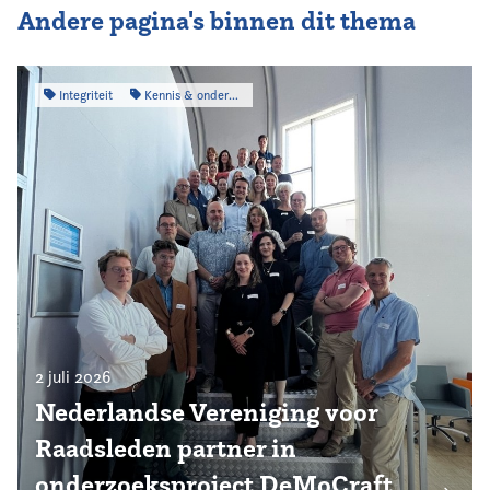
Andere pagina's binnen dit thema
Integriteit
Kennis & onderzoek
2 juli 2026
Nederlandse Vereniging voor
Raadsleden partner in
onderzoeksproject DeMoCraft