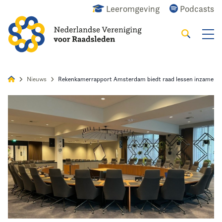
Leeromgeving
Podcasts
Zoeken
Alles
Nieuws
Agenda
Raadslid
Nieuws
Rekenkamerrapport Amsterdam biedt raad lessen inzameling
Home
Agenda
Nieuws
Opleiding
Kennis & Informatie