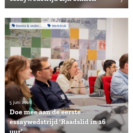
Kennis & onderzoek
Werkdruk
5 juni 2026
Doe mee aan de eerste
essaywedstrijd ‘Raadslid in 16
uur’