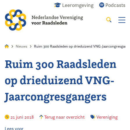
Leeromgeving
Podcasts
Zoeken
Alles
Nieuws
Agenda
Raadslid
Nieuws
Ruim 300 Raadsleden op drieduizend VNG-Jaarcongresgang
Ruim 300 Raadsleden
Home
op drieduizend VNG-
Agenda
Jaarcongresgangers
Nieuws
Opleiding
21 juni 2018
Terug naar overzicht
Vereniging
Kennis & Informatie
Lees voor