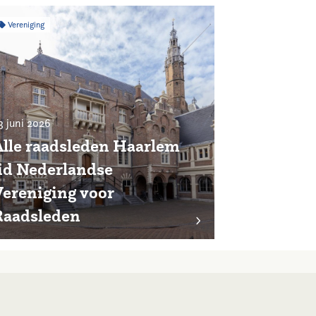
Vereniging
3 juni 2026
Alle raadsleden Haarlem
lid Nederlandse
Vereniging voor
Raadsleden