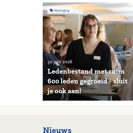
Vereniging
30 juni 2026
Ledenbestand met ruim
600 leden gegroeid - sluit
je ook aan!
Nieuws