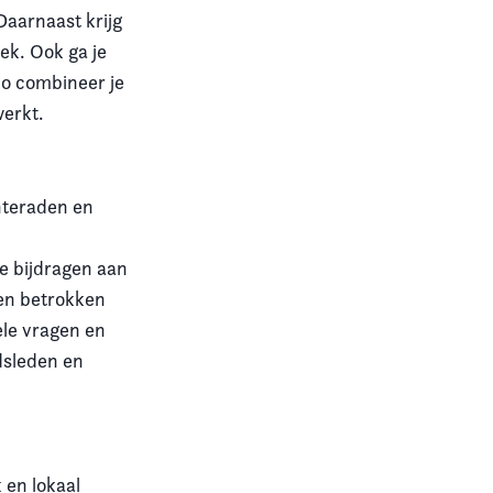
Daarnaast krijg
ek. Ook ga je
Zo combineer je
werkt.
nteraden en
e bijdragen aan
 en betrokken
ele vragen en
dsleden en
 en lokaal