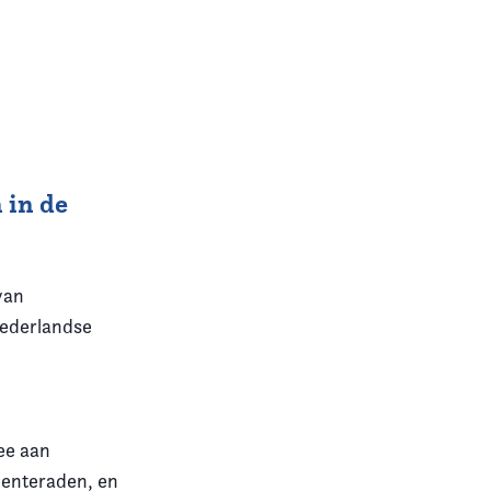
 in de
van
Nederlandse
mee aan
eenteraden, en