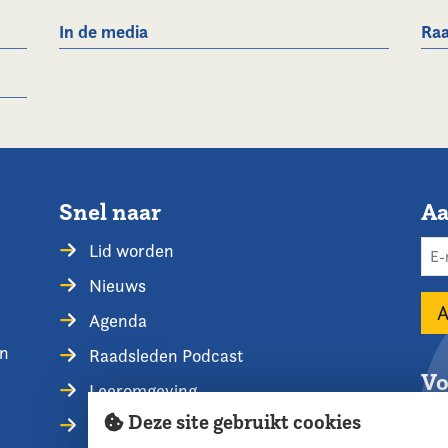
In de media
Raa
Snel naar
Aa
Lid worden
Nieuws
Agenda
en
Raadsleden Podcast
Vo
Leeromgeving
Deze site gebruikt cookies
Privacyverklaring