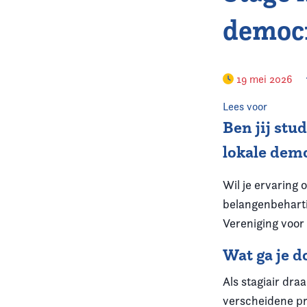
democr
19 mei 2026
Lees voor
Ben jij stu
lokale demo
Wil je ervaring 
belangenbeharti
Vereniging voor 
Wat ga je d
Als stagiair dra
verscheidene p