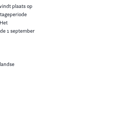
vindt plaats op
stageperiode
 Het
iode 1 september
rlandse