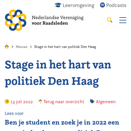
Leeromgeving
Podcasts
Zoeken
Alles
Nieuws
Agenda
Raadslid
Nieuws
Stage in het hart van politiek Den Haag
Stage in het hart van
Home
politiek Den Haag
Agenda
Nieuws
13 juli 2022
Terug naar overzicht
Algemeen
Opleiding
Lees voor
Ben je student en zoek je in 2022 een
Kennis & Informatie