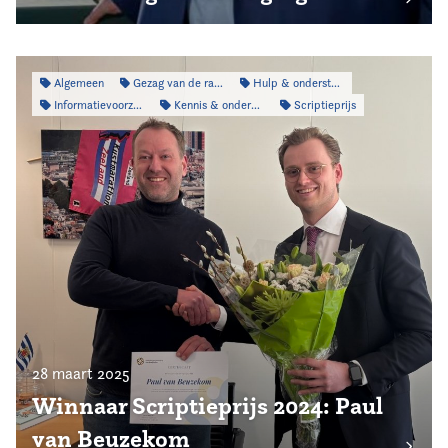
Algemeen
Gezag van de raad
Hulp & ondersteuning
Informatievoorziening
Kennis & onderzoek
Scriptieprijs
28 maart 2025
Winnaar Scriptieprijs 2024: Paul
van Beuzekom