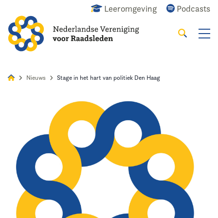
Leeromgeving
Podcasts
Zoeken
Alles
Nieuws
Agenda
Raadslid
Nieuws
Stage in het hart van politiek Den Haag
Home
Agenda
Nieuws
Opleiding
Kennis & Informatie