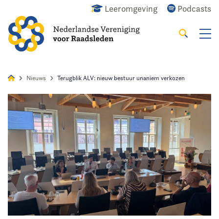
Leeromgeving
Podcasts
Zoeken
Alles
Nieuws
Agenda
Raadslid
Nieuws
Terugblik ALV: nieuw bestuur unaniem verkozen
Home
Agenda
Nieuws
Opleiding
Kennis & Informatie