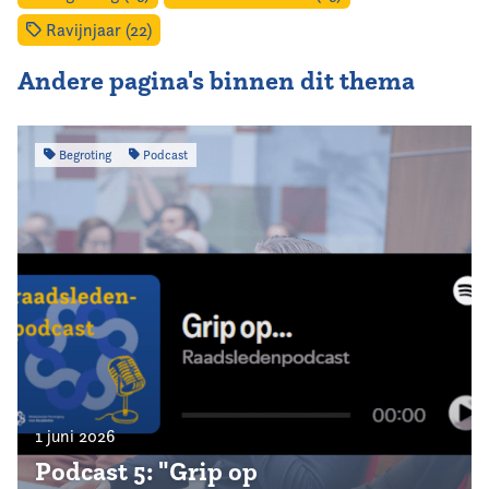
Ravijnjaar (22)
Andere pagina's binnen dit thema
Begroting
Podcast
1 juni 2026
Podcast 5: "Grip op