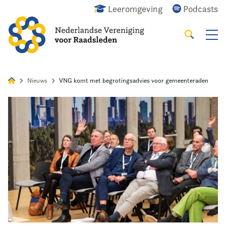
Leeromgeving
Podcasts
Zoeken
Alles
Nieuws
Agenda
Raadslid
Nieuws
VNG komt met begrotingsadvies voor gemeenteraden
Home
Agenda
Nieuws
Opleiding
Kennis & Informatie