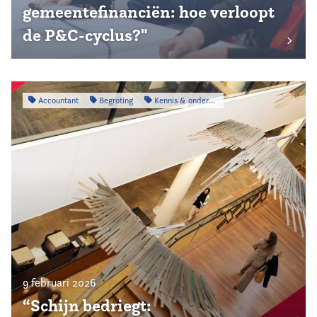
gemeentefinanciën: hoe verloopt
de P&C-cyclus?"
Accountant
Begroting
Kennis & onderzoek
9 februari 2026
“Schijn bedriegt: