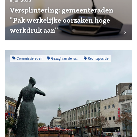
8 juli 2026
Versplintering: gemeenteraden
"Pak werkelijke oorzaken hoge
werkdruk aan"
Commissieleden
Gezag van de raad
Rechtspositie