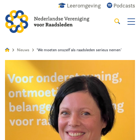
Leeromgeving
Podcasts
Zoeken
Alles
Nieuws
Agenda
Raadslid
Nieuws
‘We moeten onszelf als raadsleden serieus nemen’
Home
Agenda
Nieuws
Opleiding & Ontwikkeling
Kennis & Informatie