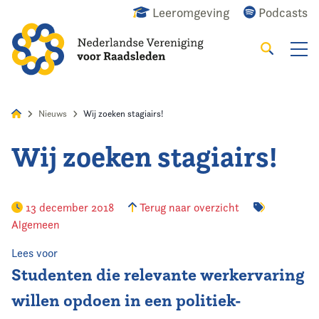
Leeromgeving
Podcasts
Zoeken
Alles
Nieuws
Agenda
Raadslid
Nieuws
Wij zoeken stagiairs!
Wij zoeken stagiairs!
Home
Agenda
13 december 2018
Terug naar overzicht
Algemeen
Nieuws
Lees voor
Studenten die relevante werkervaring
Opleiding
willen opdoen in een politiek-
Kennis & Informatie