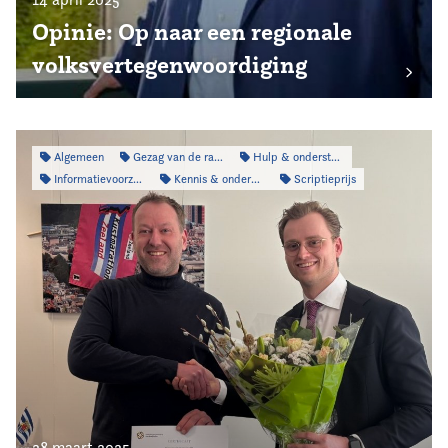
Opinie: Op naar een regionale
volksvertegenwoordiging
Algemeen
Gezag van de raad
Hulp & ondersteuning
Informatievoorziening
Kennis & onderzoek
Scriptieprijs
28 maart 2025