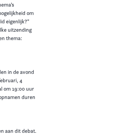
hema’s
mogelijkheid om
d eigenlijk?"
lke uitzending
een thema:
den in de avond
ebruari, 4
al om 19:00 uur
e opnamen duren
n aan dit debat.