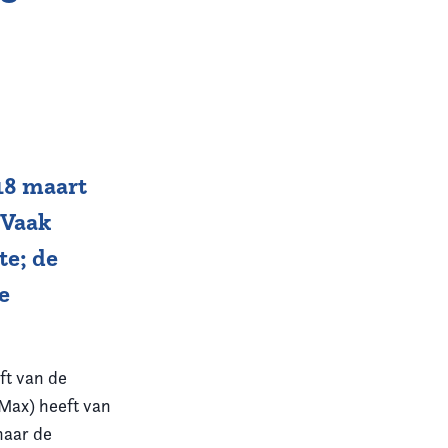
18 maart
 Vaak
te; de
e
lft van de
 Max) heeft van
naar de