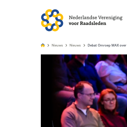
Alles
Nie
Nieuws
Nieuws
Debat Omroep MAX over t
Home
Agenda
Nieuws
Opleiding
Kennis & Informatie