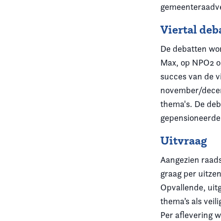
gemeenteraadve
Viertal de
De debatten wor
Max, op NPO2 om
succes van de v
november/decemb
thema's. De deb
gepensioneerde
Uitvraag
Aangezien raads
graag per uitze
Opvallende, uit
thema’s als veil
Per aflevering w