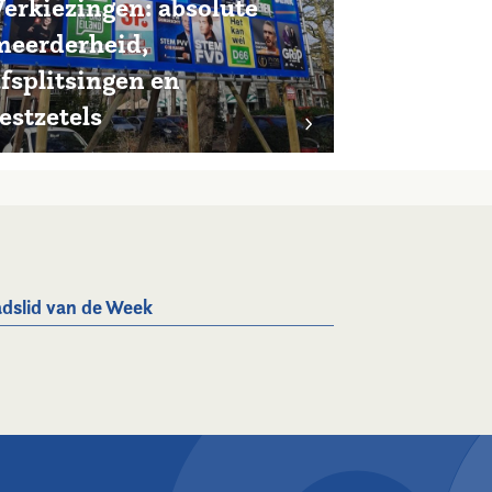
Verkiezingen: absolute
meerderheid,
afsplitsingen en
estzetels
dslid van de Week