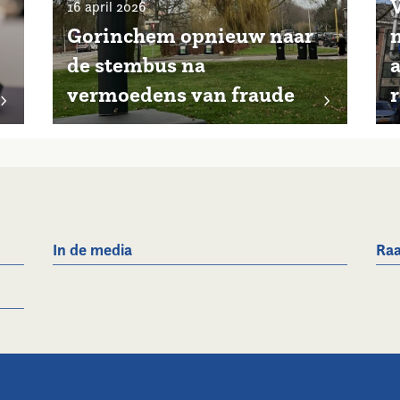
16 april 2026
Gorinchem opnieuw naar
de stembus na
vermoedens van fraude
r
In de media
Raa