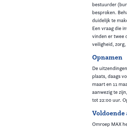
bestuurder (bur
besproken. Behal
duidelijk te mak
Een vraag die i
vinden er twee 
veiligheid, zorg
Opnamen
De uitzendingen
plaats, daags v
maart en 11 maa
aanwezig te zij
tot 22:00 uur. 
Voldoende
Omroep MAX heef