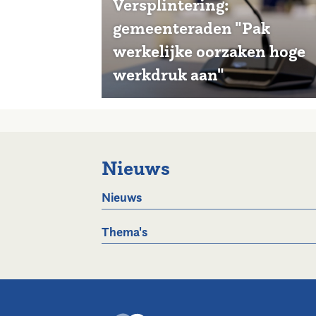
Versplintering:
gemeenteraden "Pak
werkelijke oorzaken hoge
werkdruk aan"
Nieuws
Nieuws
Thema's