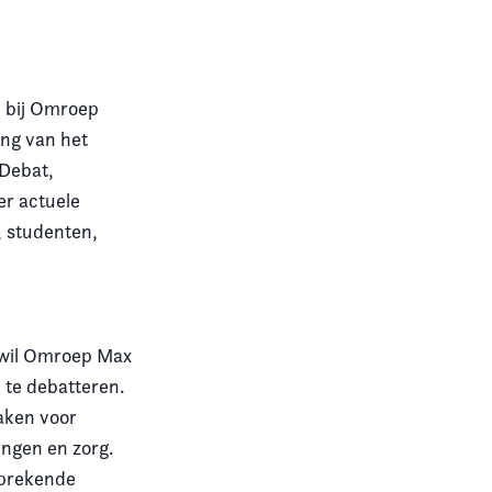
n bij Omroep
ng van het
 Debat,
er actuele
, studenten,
 wil Omroep Max
 te debatteren.
aken voor
ingen en zorg.
nsprekende