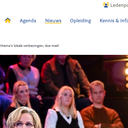
Ledenpo
Agenda
Nieuws
Opleiding
Kennis & Inf
uws
Agenda
Raadslid
hema's lokale verkiezingen; doe mee!