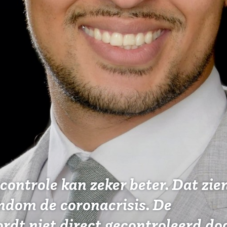
ontrole kan zeker beter. Dat zien
ndom de coronacrisis. De
ordt niet direct gecontroleerd do