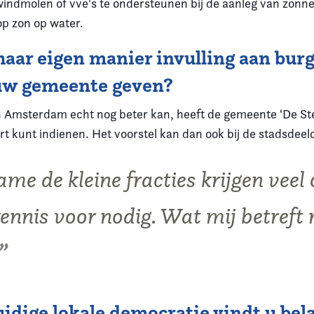
windmolen of vve's te ondersteunen bij de aanleg van zonne
p zon op water.
aar eigen manier invulling aan burg
 uw gemeente geven?
in Amsterdam echt nog beter kan, heeft de gemeente ‘De St
rt kunt indienen. Het voorstel kan dan ook bij de stadsdee
me de kleine fracties krijgen veel
kennis voor nodig. Wat mij betreft 
dige lokale democratie vindt u bela