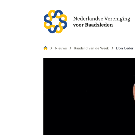
Alles
Nie
Nieuws
Raadslid van de Week
Don Ceder
Home
Agenda
Nieuws
Opleiding
Kennis & Informatie