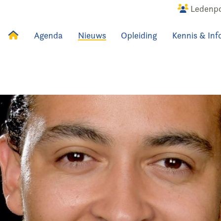
Ledenpo
Agenda
Nieuws
Opleiding
Kennis & Inf
uws
Agenda
Raadslid