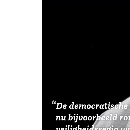
Vereniging
Contact
De democratische c
nu bijvoorbeeld ro
veiligheidsregio w