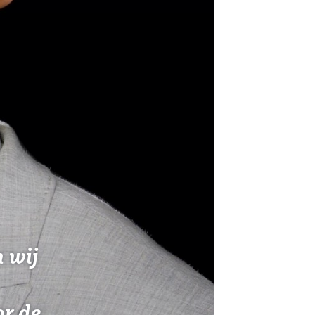
 wij
or de