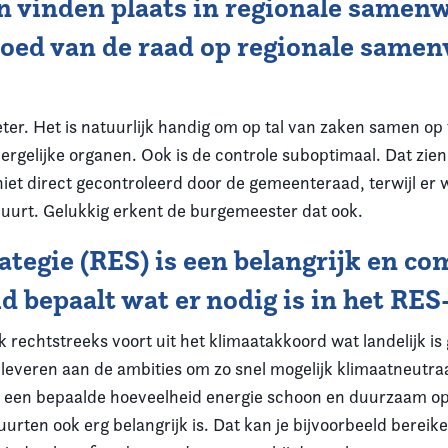
en vinden plaats in regionale same
vloed van de raad op regionale sam
er. Het is natuurlijk handig om op tal van zaken samen op t
dergelijke organen. Ook is de controle suboptimaal. Dat zie
 niet direct gecontroleerd door de gemeenteraad, terwijl er
urt. Gelukkig erkent de burgemeester dat ook.
tegie (RES) is een belangrijk en co
lid bepaalt wat er nodig is in het RE
jk rechtstreeks voort uit het klimaatakkoord wat landelijk is
 leveren aan de ambities om zo snel mogelijk klimaatneutraa
m een bepaalde hoeveelheid energie schoon en duurzaam o
uurten ook erg belangrijk is. Dat kan je bijvoorbeeld berei