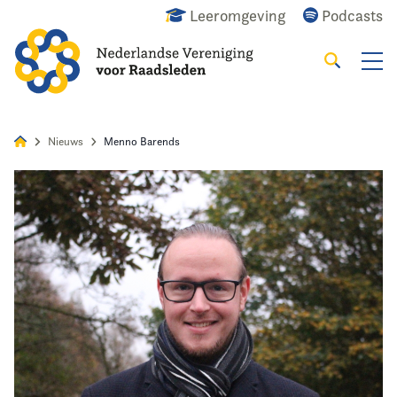
Leeromgeving
Podcasts
Zoeken
Alles
Nieuws
Agenda
Raadslid
Nieuws
Menno Barends
Home
Agenda
Nieuws
Opleiding & Ontwikkeling
Kennis & Informatie