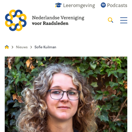
Leeromgeving
Podcasts
Zoeken
Alles
Nieuws
Agenda
Raadslid
Nieuws
Sofie Kuilman
Home
Agenda
Nieuws
Opleiding
Kennis & Informatie