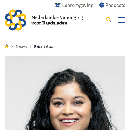
Leeromgeving
Podcasts
Zoeken
Alles
Nieuws
Agenda
Raadslid
Nieuws
Raiza Sattaur
Home
Agenda
Nieuws
Opleiding & Ontwikkeling
Kennis & Informatie