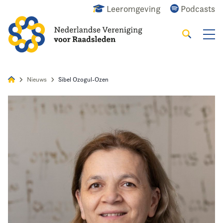
Leeromgeving
Podcasts
Zoeken
Alles
Nieuws
Agenda
Raadslid
Nieuws
Sibel Ozogul-Ozen
Home
Agenda
Nieuws
Opleiding
Kennis & Informatie