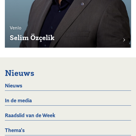
Venlo
Selim Özçelik
Nieuws
Nieuws
In de media
Raadslid van de Week
Thema's