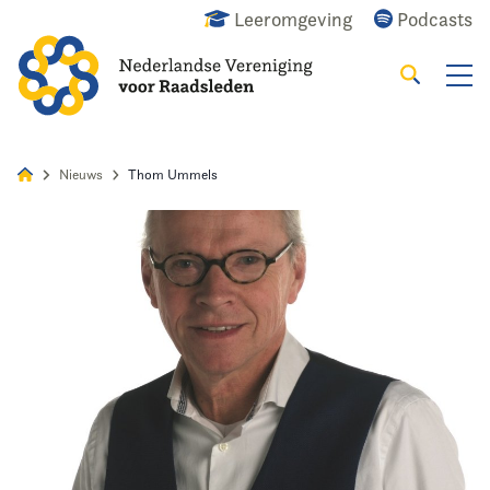
Leeromgeving
Podcasts
Zoeken
Alles
Nieuws
Agenda
Raadslid
Nieuws
Thom Ummels
Home
Agenda
Nieuws
Opleiding
Kennis & Informatie