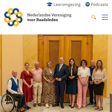
Leeromgeving
Podcasts
Zoeken
Alles
Nieuws
Agenda
Raadslid