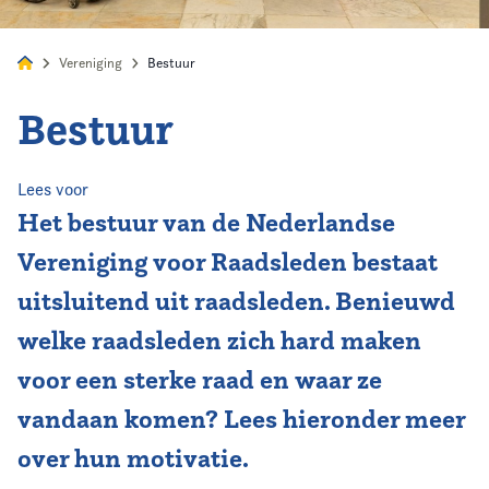
Vereniging
Bestuur
Bestuur
Home
Agenda
Lees voor
Het bestuur van de Nederlandse
Nieuws
Vereniging voor Raadsleden bestaat
uitsluitend uit raadsleden.
Benieuwd
Opleiding & Ontwikkeling
welke raadsleden zich hard maken
Kennis & Informatie
voor een sterke raad en waar ze
vandaan komen? Lees hieronder meer
Vereniging
over hun motivatie.
Contact