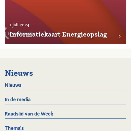
1 juli 2024
Informatiekaart Energieopslag
Nieuws
Nieuws
In de media
Raadslid van de Week
Thema's