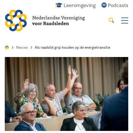
Leeromgeving
Podcasts
Zoeken
Alles
Nieuws
Agenda
Raadslid
Nieuws
Als raadslid grip houden op de energietransitie
Home
Agenda
Nieuws
Opleiding
Kennis & Informatie