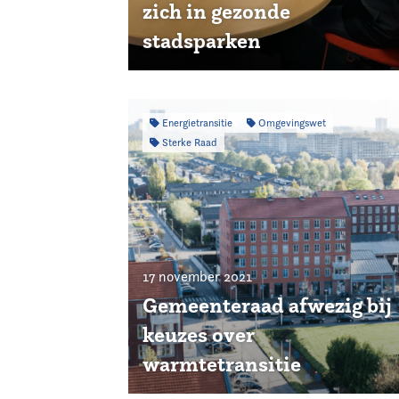
zich in gezonde
stadsparken
Energietransitie
Omgevingswet
Sterke Raad
17 november 2021
Gemeenteraad afwezig bij
keuzes over
warmtetransitie