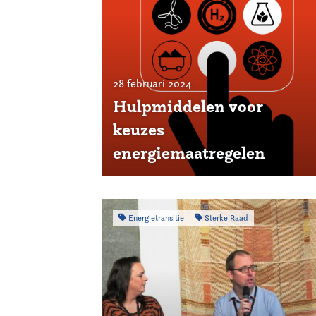
28 februari 2024
Hulpmiddelen voor
keuzes
energiemaatregelen
Energietransitie
Sterke Raad