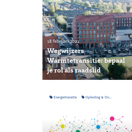
18 februari 2021
Wegwijzers
Warmtetransitie: bepaal
je rol als raadslid
Energietransitie
Opleiding & Ontwikkeling