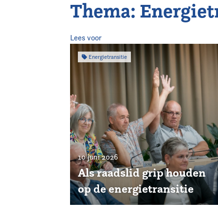
Thema: Energietr
Home
Agenda
Lees voor
Energietransitie
Nieuws
Opleiding
Kennis & Informatie
Vereniging
10 juni 2026
Contact
Als raadslid grip houden
op de energietransitie