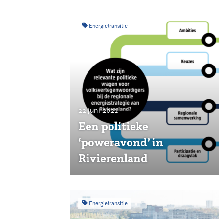
Energietransitie
22 juni 2021
Een politieke
‘poweravond’ in
Rivierenland
Energietransitie