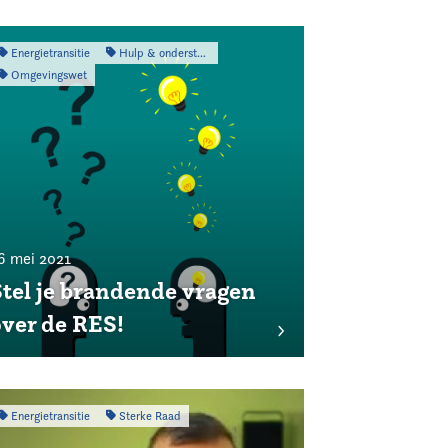
Energietransitie
Hulp & ondersteuning
Omgevingswet
6 mei 2021
Stel je brandende vragen
over de RES!
Energietransitie
Sterke Raad