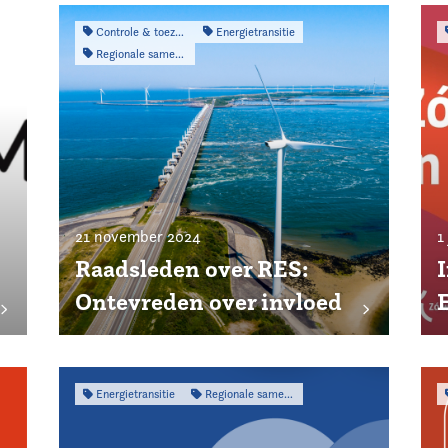
Controle & toezicht
Energietransitie
Regionale samenwerking
21 november 2024
1
Raadsleden over RES:
Ontevreden over invloed
Energietransitie
Regionale samenwerking