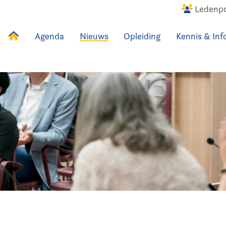
Ledenpo
Agenda
Nieuws
Opleiding
Kennis & Inf
uws
Agenda
Raadslid