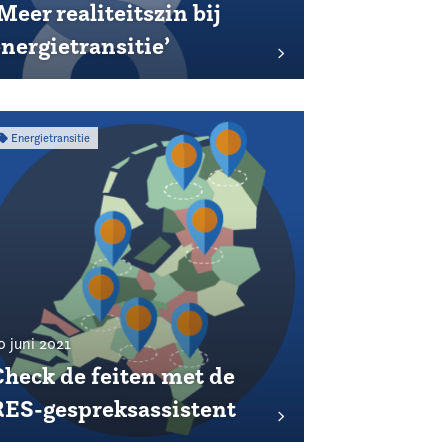
Meer realiteitszin bij
nergietransitie’
Energietransitie
0 juni 2021
Check de feiten met de
RES-gespreksassistent