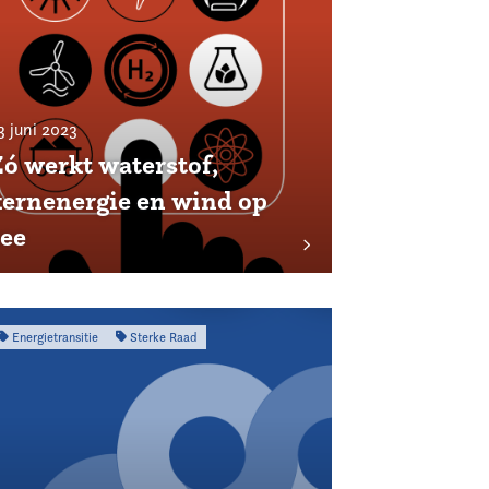
3 juni 2023
Zó werkt waterstof,
kernenergie en wind op
zee
Energietransitie
Sterke Raad