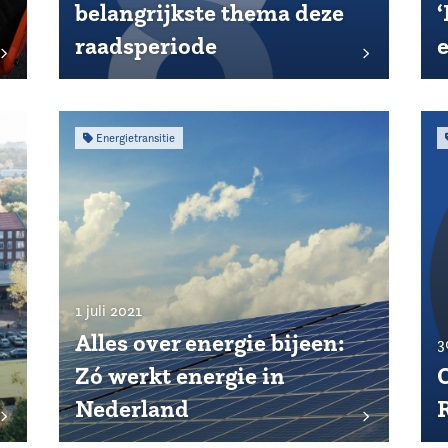
belangrijkste thema deze
‘
raadsperiode
e
Energietransitie
1 juli 2021
Alles over energie bijeen:
3
Zó werkt energie in
Nederland