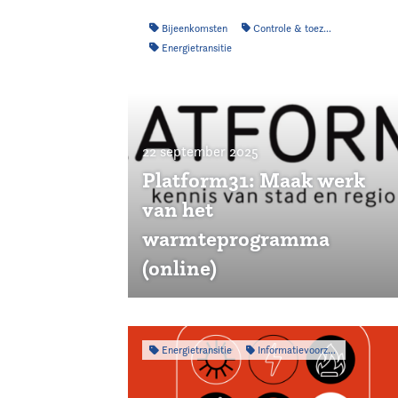
Bijeenkomsten
Controle & toezicht
Energietransitie
22 september 2025
Platform31: Maak werk
van het
warmteprogramma
(online)
Energietransitie
Informatievoorziening