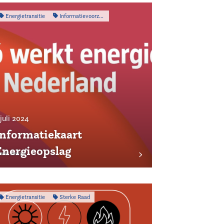
Energietransitie
Informatievoorziening
 juli 2024
Informatiekaart
Energieopslag
Energietransitie
Sterke Raad