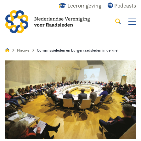
Leeromgeving
Podcasts
Zoeken
Alles
Nieuws
Agenda
Raadslid
Nieuws
Commissieleden en burgerraadsleden in de knel
Home
Agenda
Nieuws
Opleiding
Kennis & Informatie