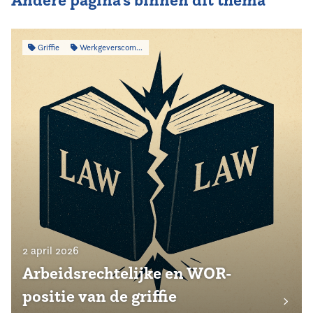
Andere pagina's binnen dit thema
Griffie
Werkgeverscommissie
2 april 2026
Arbeidsrechtelijke en WOR-
positie van de griffie