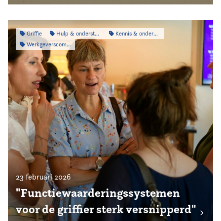
Griffie
Hulp & ondersteuning
Kennis & onderzoek
Werkgeverscommissie
23 februari 2026
"Functiewaarderingssystemen
voor de griffier sterk versnipperd"