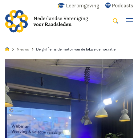
Leeromgeving
Podcasts
Zoeken
Alles
Nieuws
Agenda
Raadslid
Nieuws
De griffier is de motor van de lokale democratie
Home
Agenda
Nieuws
Opleiding
Kennis & Informatie