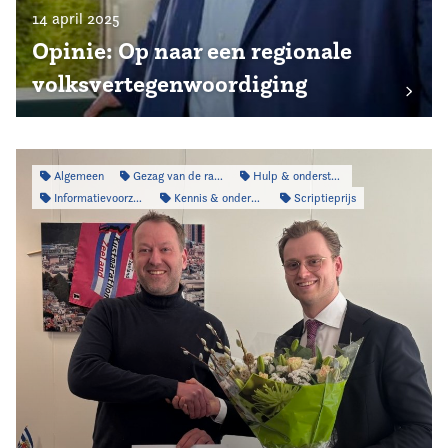
14 april 2025
Opinie: Op naar een regionale
volksvertegenwoordiging
Algemeen
Gezag van de raad
Hulp & ondersteuning
Informatievoorziening
Kennis & onderzoek
Scriptieprijs