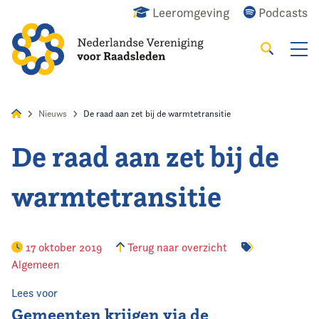
Leeromgeving
Podcasts
Zoeken
Alles
Nieuws
Agenda
Raadslid
Nieuws
De raad aan zet bij de warmtetransitie
De raad aan zet bij de
Home
warmtetransitie
Agenda
Nieuws
17 oktober 2019
Terug naar overzicht
Algemeen
Opleiding
Lees voor
Kennis & Informatie
Gemeenten krijgen via de