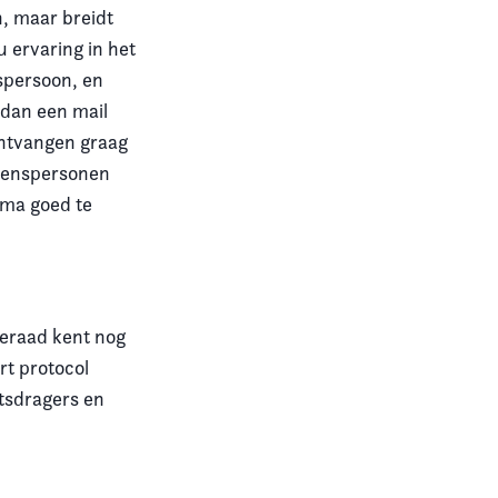
, maar breidt
u ervaring in het
spersoon, en
 dan een mail
ntvangen graag
uwenspersonen
ema goed te
eraad kent nog
t protocol
btsdragers en