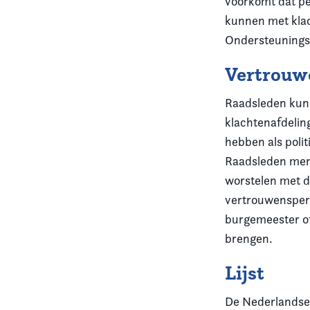
voorkomt dat pe
kunnen met klach
Ondersteunings
Vertrouw
Raadsleden kun
klachtenafdelin
hebben als poli
Raadsleden merk
worstelen met d
vertrouwenspers
burgemeester of
brengen.
Lijst
De Nederlandse 