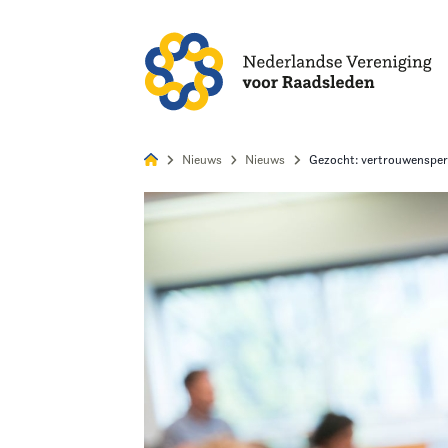
Alles
Nie
Nieuws
Nieuws
Gezocht: vertrouwenspe
Home
Agenda
Nieuws
Opleiding
Kennis & Informatie