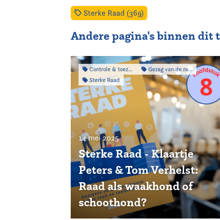
Sterke Raad (369)
Andere pagina's binnen dit
Controle & toezicht
Gezag van de raad
Sterke Raad
14 mei 2025
Sterke Raad - Klaartje
Peters & Tom Verhelst:
Raad als waakhond of
schoothond?