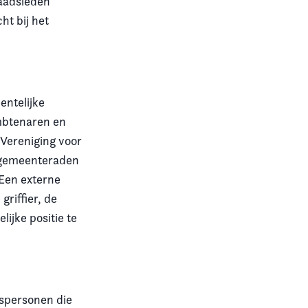
Raadsleden
ht bij het
ntelijke
mbtenaren en
 Vereniging voor
n gemeenteraden
 Een externe
riffier, de
ijke positie te
nspersonen die