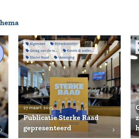
 thema
Algemeen
Bijeenkomsten
Gezag van de raad
Kennis & onderzoek
Sterke Raad
Vereniging
2
G
27 maart 2025
Publicatie Sterke Raad
z
gepresenteerd