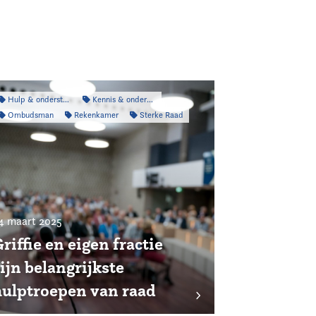
Hulp & ondersteuning
Kennis & onderzoek
Ombudsman
Rekenkamer
Sterke Raad
4 maart 2025
riffie en eigen fractie
ijn belangrijkste
hulptroepen van raad