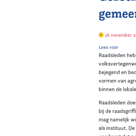
gemee
16 november 
Lees voor
Raadsleden hebb
volksvertegenwoo
bejegend en bed
vormen van agres
binnen de lokal
Raadsleden doen
bij de raadsgrif
mag namelijk wo
als instituut. D