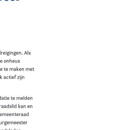
reigingen. Als
jle onheus
oe te maken met
 actief zijn
datie te melden
 raadslid kan en
 gemeenteraad
 burgemeester