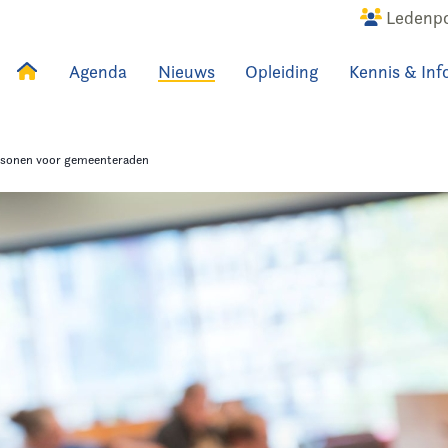
Ledenpo
Agenda
Nieuws
Opleiding
Kennis & Inf
uws
Agenda
Raadslid
rsonen voor gemeenteraden