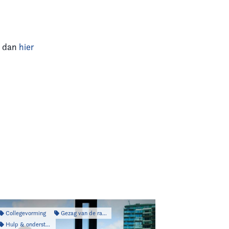
k dan
hier
Collegevorming
Gezag van de raad
Hulp & ondersteuning