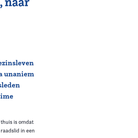
, naar
ezinsleven
na unaniem
dsleden
ltime
 thuis is omdat
raadslid in een