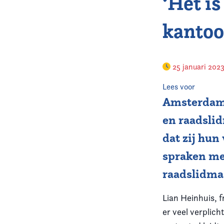
‘Het is
kantoor
25 januari 202
Lees voor
Amsterdams
en raadsli
dat zij hun
spraken met
raadslidma
Lian Heinhuis, f
er veel verplich