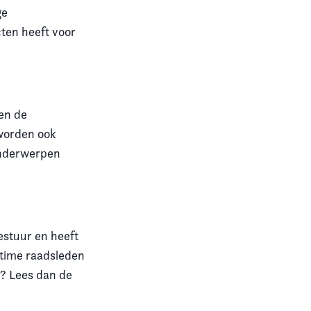
ge
cten heeft voor
len de
 worden ook
 onderwerpen
estuur en heeft
lltime raadsleden
? Lees dan de