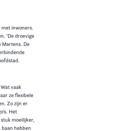
n met inwoners.
en. ‘De droevige
re Martens. De
verbindende
oofdstad.
. Wat vaak
ar ze flexibele
n. Zo zijn er
o’s. Het
stuk moeilijker,
en baan hebben