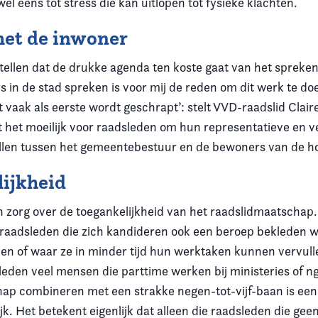
 wel eens tot stress die kan uitlopen tot fysieke klachten.
met de inwoner
tellen dat de drukke agenda ten koste gaat van het spreke
in de stad spreken is voor mij de reden om dit werk te do
 dit vaak als eerste wordt geschrapt’: stelt VVD-raadslid Clai
het moeilijk voor raadsleden om hun representatieve en 
ullen tussen het gemeentebestuur en de bewoners van de h
ijkheid
en zorg over de toegankelijkheid van het raadslidmaatschap
 raadsleden die zich kandideren ook een beroep bekleden wa
en of waar ze in minder tijd hun werktaken kunnen vervulle
leden veel mensen die parttime werken bij ministeries of ng
ap combineren met een strakke negen-tot-vijf-baan is een 
jk. Het betekent eigenlijk dat alleen die raadsleden die ge