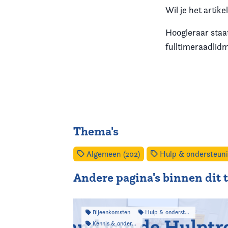
Wil je het artik
Hoogleraar staa
fulltimeraadlidm
Thema's
Algemeen (202)
Hulp & ondersteuni
Andere pagina's binnen dit
Bijeenkomsten
Hulp & ondersteuning
Kennis & onderzoek