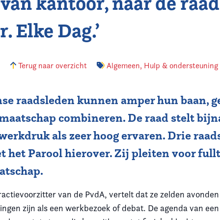
 van kantoor, naar de raad
. Elke Dag.’
3
Terug naar overzicht
Algemeen
,
Hulp & ondersteuning
e raadsleden kunnen amper hun baan, g
dmaatschap combineren. De raad stelt bij
 werkdruk als zeer hoog ervaren. Drie raa
 het Parool hierover. Zij pleiten voor ful
atschap.
ractievoorzitter van de PvdA, vertelt dat ze zelden avonden
tingen zijn als een werkbezoek of debat. De agenda van een 