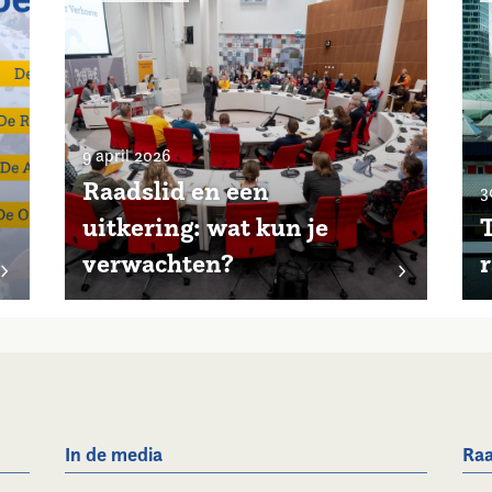
9 april 2026
Raadslid en een
3
uitkering: wat kun je
T
verwachten?
r
In de media
Raa