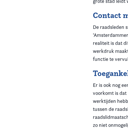
grote stad leidt
Contact 
De raadsleden s
‘Amsterdammers 
realiteit is dat
werkdruk maakt 
functie te verv
Toegankel
Er is ook nog e
voorkomt is dat
werktijden hebb
tussen de raads
raadslidmaatsch
zo niet onmogeli