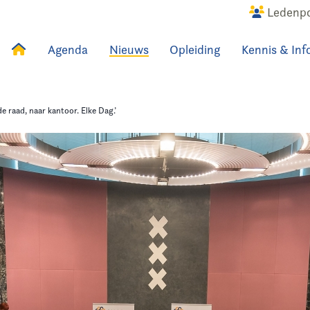
Ledenpo
Agenda
Nieuws
Opleiding
Kennis & Inf
uws
Agenda
Raadslid
de raad, naar kantoor. Elke Dag.’