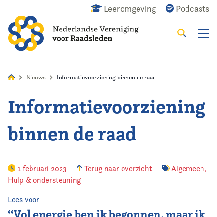
Leeromgeving
Podcasts
Zoeken
Alles
Nieuws
Agenda
Raadslid
Nieuws
Informatievoorziening binnen de raad
Informatievoorziening
Home
binnen de raad
Agenda
Nieuws
1 februari 2023
Terug naar overzicht
Algemeen
,
Hulp & ondersteuning
Opleiding
Lees voor
Kennis & Informatie
‘‘Vol energie ben ik begonnen, maar ik