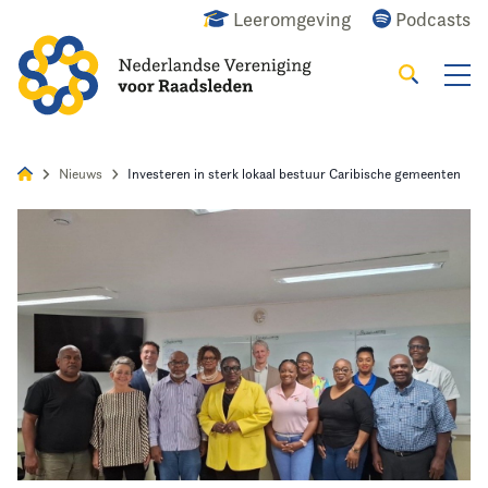
Leeromgeving
Podcasts
Zoeken
Alles
Nieuws
Agenda
Raadslid
Nieuws
Investeren in sterk lokaal bestuur Caribische gemeenten
Home
Agenda
Nieuws
Opleiding
Kennis & Informatie