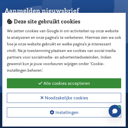
Aanmelden nieuwsbrief
Deze site gebruikt cookies
We zetten cookies van Google in om activiteiten op onze website
te analyseren en onze pagina’s te verbeteren. Hiermee zien we ook
Aanmelden
hoe je onze website gebruikt en welke pagina’s je interessant
vindt. Na je toestemming plaatsen we cookies van social media
partners voor socialmedia- en advertentiedoeleinden. Indien
Volg ons
gewenst kun je jouw voorkeuren wijzigen onder ‘Cookie-
instellingen beheren’.
Alle cookies accepteren
Noodzakelijke cookies
2026 Nederlandse Vereniging voor Raadsleden
Cookie instellingen
Instellingen
Webdesign:
XD designers