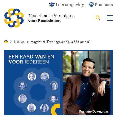
Leeromgeving
Podcasts
Zoeken
Alles
Nieuws
Agenda
Raadslid
Nieuws
Magazine: “Ervaringskennis is óók kennis”
Home
Agenda
Nieuws
Opleiding
Kennis & Informatie