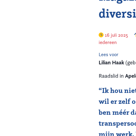
diversi
16 juli 2025
iedereen
Lees voor
Lilian Haak
(geb
Ape
Raadslid in
“Ik hou nie
wil er zelf 
ben méér da
transperso
mijn werk.