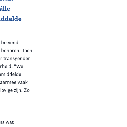
álle
middelde
n boeiend
e behoren. Toen
er transgender
derheid. “We
gemiddelde
 daarmee vaak
ovige zijn. Zo
”
oms wat