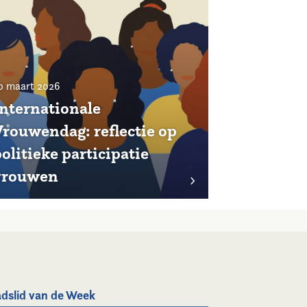
0 maart 2026
Internationale
Vrouwendag: reflectie op
olitieke participatie
vrouwen
dslid van de Week