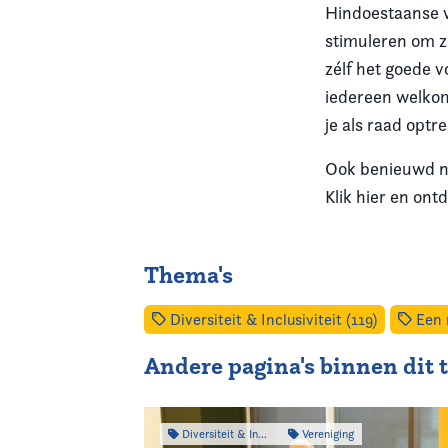
Hindoestaanse v
stimuleren om zi
zélf het goede v
iedereen welkom 
je als raad optr
Ook benieuwd na
Klik hier en ont
Thema's
Diversiteit & Inclusiviteit (119)
Een r
Andere pagina's binnen dit
Diversiteit & Inclusiviteit
Vereniging