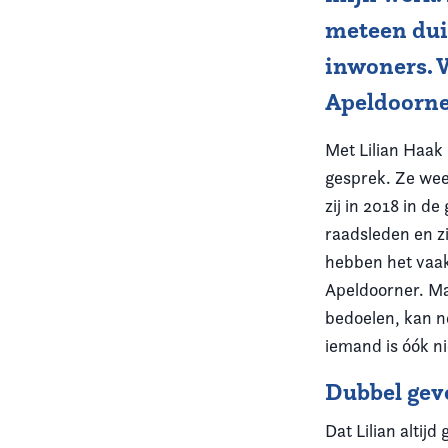
meteen duid
inwoners. W
Apeldoorner
Met Lilian Haak 
gesprek. Ze wee
zij in 2018 in 
raadsleden en zi
hebben het vaak
Apeldoorner. Ma
bedoelen, kan n
iemand is óók n
Dubbel gev
Dat Lilian altij