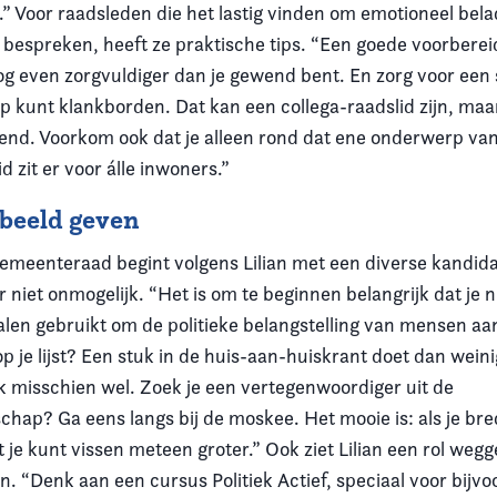
.” Voor raadsleden die het lastig vinden om emotioneel bel
bespreken, heeft ze praktische tips. “Een goede voorbereid
og even zorgvuldiger dan je gewend bent. En zorg voor een
op kunt klankborden. Dat kan een collega-raadslid zijn, maa
iend. Voorkom ook dat je alleen rond dat ene onderwerp van 
d zit er voor álle inwoners.”
beeld geven
emeenteraad begint volgens Lilian met een diverse kandidate
r niet onmogelijk. “Het is om te beginnen belangrijk dat je n
nalen gebruikt om de politieke belangstelling van mensen a
op je lijst? Een stuk in de huis-aan-huiskrant doet dan wein
ok misschien wel. Zoek je een vertegenwoordiger uit de
ap? Ga eens langs bij de moskee. Het mooie is: als je bre
t je kunt vissen meteen groter.” Ook ziet Lilian een rol weg
. “Denk aan een cursus Politiek Actief, speciaal voor bijvo