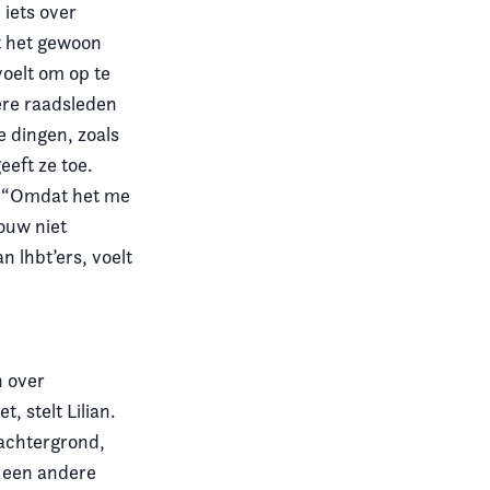
 iets over
t het gewoon
oelt om op te
ere raadsleden
e dingen, zoals
eeft ze toe.
? “Omdat het me
ouw niet
n lhbt’ers, voelt
n over
, stelt Lilian.
 achtergrond,
 een andere