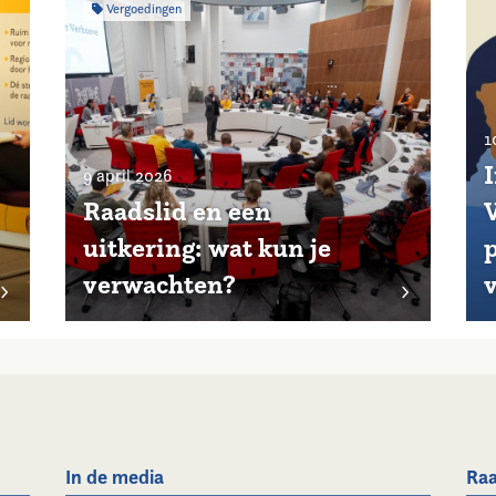
Vergoedingen
1
9 april 2026
Raadslid en een
uitkering: wat kun je
p
verwachten?
In de media
Raa