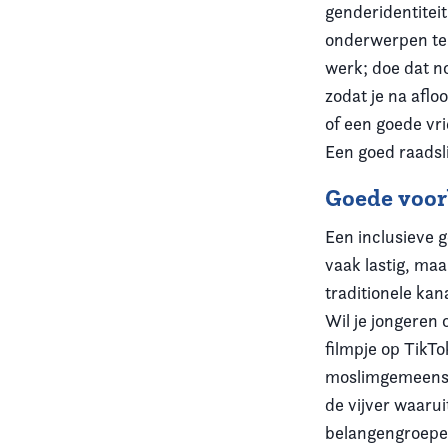
genderidentiteit
onderwerpen te 
werk; doe dat n
zodat je na aflo
of een goede vr
Een goed raadsli
Goede voor
Een inclusieve g
vaak lastig, maa
traditionele ka
Wil je jongeren 
filmpje op TikT
moslimgemeensch
de vijver waarui
belangengroepen