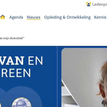
Ledenpo
Agenda
Nieuws
Opleiding & Ontwikkeling
Kennis
uws
Agenda
Raadslid
n mijn diversiteit”