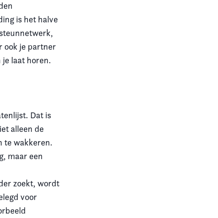
aden
ing is het halve
 steunnetwerk,
r ook je partner
je laat horen.
nlijst. Dat is
iet alleen de
an te wakkeren.
ig, maar een
der zoekt, wordt
gelegd voor
orbeeld