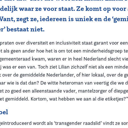
elijk waar ze voor staat. Ze komt op voor 
ant, zegt ze, iedereen is uniek en de ‘ge
’ bestaat niet.
praten over diversiteit en inclusiviteit staat garant voor ee
t als geen ander hoe het is om tot een minderheidsgroep t
de gemeenteraad kwam, waren er in heel Nederland slecht vi
j was er een van. Toch ziet Lilian zichzelf niet als een min
 over de gemiddelde Nederlander, of hier lokaal, over de 
ar wie is dat dan? De witte heteroman van veertig die we
et zo goed een alleenstaande vader, mantelzorger of diepgel
iet gemiddeld. Kortom, wat hebben we aan al die etiketjes?
oel
d geïntroduceerd wordt als ‘transgender raadslid’ vindt ze s