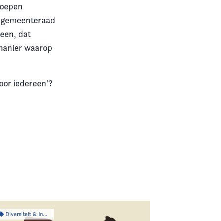
roepen
de gemeenteraad
reen, dat
e manier waarop
oor iedereen'?
Diversiteit & Inclusiviteit