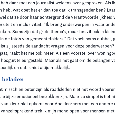
heb daar met een journalist weleens over gesproken. Als ik
 heb, wat doet het er dan toe dat ik transgender ben? Laa
wel dat ze door haar achtergrond de verantwoordelijkheid v
rsiteit en inclusiviteit. “Ik breng onderwerpen in waar and
nken. Soms zijn dat grote thema’s, maar het zit ook in klein
 in de foto’s van gemeentefolders.” Dat voelt soms dubbel, g
ist zij steeds de aandacht vragen voor deze onderwerpen
 gaat, raakt het me ook meer. Als een voorstel over woningb
 hooguit teleurgesteld. Maar als het gaat om de belangen va
onlijk en dat is niet altijd makkelijk.
 beladen
et misschien beter zijn als raadsleden niet het woord voere
bij ze emotioneel betrokken zijn. Maar zo simpel is het niet
ga van kleur niet opkomt voor Apeldoorners met een andere
 vanzelfsprekend trek ik mijn mond open voor mensen met