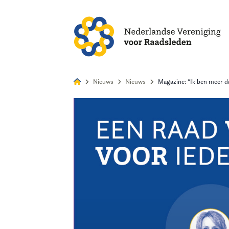
Alles
Nie
Nieuws
Nieuws
Magazine: “Ik ben meer da
Home
Agenda
Nieuws
Opleiding & Ontwikkeling
Kennis & Informatie