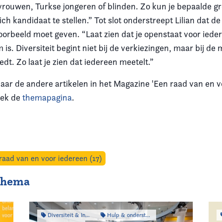
rouwen, Turkse jongeren of blinden. Zo kun je bepaalde g
ch kandidaat te stellen.” Tot slot onderstreept Lilian dat 
oorbeeld moet geven. “Laat zien dat je openstaat voor iede
is. Diversiteit begint niet bij de verkiezingen, maar bij d
eedt. Zo laat je zien dat iedereen meetelt.”
ar de andere artikelen in het Magazine 'Een raad van en v
dek de
themapagina
.
aad van en voor iedereen (17)
 thema
Diversiteit & Inclusiviteit
Hulp & ondersteuning