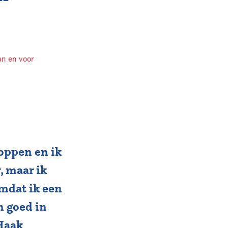
an en voor
toppen en ik
r, maar ik
omdat ik een
n goed in
 Haak