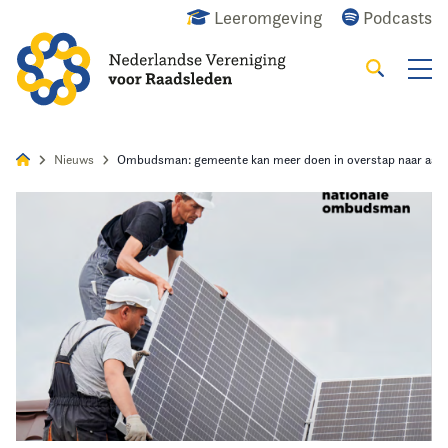
Leeromgeving
Podcasts
Zoeken
Alles
Nieuws
Agenda
Raadslid
Nieuws
Ombudsman: gemeente kan meer doen in overstap naar aard
Home
Agenda
Nieuws
Opleiding
Kennis & Informatie