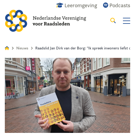
Leeromgeving
Podcasts
Zoeken
Alles
Nieuws
Agenda
Raadslid
Nieuws
Raadslid Jan Dirk van der Borg: “Ik spreek inwoners liefst coll
Home
Agenda
Nieuws
Opleiding
Kennis & Informatie