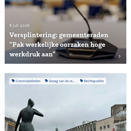
8 juli 2026
Versplintering: gemeenteraden
"Pak werkelijke oorzaken hoge
werkdruk aan"
Commissieleden
Gezag van de raad
Rechtspositie