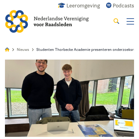
Leeromgeving
Podcasts
Zoeken
Alles
Nieuws
Agenda
Raadslid
Nieuws
Studenten Thorbecke Academie presenteren onderzoeksresu
Home
Agenda
Nieuws
Opleiding
Kennis & Informatie