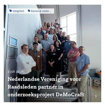
Integriteit
Kennis & onderzoek
2 juli 2026
Nederlandse Vereniging voor
Raadsleden partner in
onderzoeksproject DeMoCraft