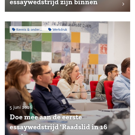
essaywedstrijd zijn binnen
Kennis & onderzoek
Werkdruk
5 juni 2026
Doe mee aan de eerste
essaywedstrijd ‘Raadslid in 16