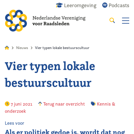
Leeromgeving
Podcasts
Zoeken
Alles
Nieuws
Agenda
Raadslid
Nieuws
Vier typen lokale bestuurscultuur
Vier typen lokale
Home
bestuurscultuur
Agenda
Nieuws
7 juni 2021
Terug naar overzicht
Kennis &
onderzoek
Opleiding
Lees voor
Kennis & Informatie
Als er politiek gedoe is, wordt dat nog