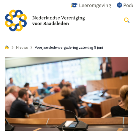
Leeromgeving
Pod
Zoek
Alles
Nieuws
Agenda
Raadslid
Nieuws
Voorjaarsledenvergadering zaterdag 8 juni
Home
Agenda
Nieuws
Opleiding
Kennis & Informatie