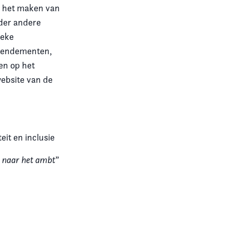
is het maken van
der andere
ieke
amendementen,
ren op het
ebsite van de
eit en inclusie
 naar het ambt
”