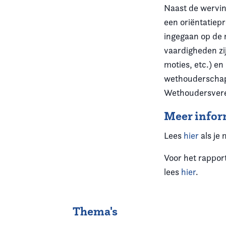
Naast de wervin
een oriëntatiep
ingegaan op de m
vaardigheden zi
moties, etc.) en
wethouderschap 
Wethoudersvere
Meer infor
Lees
hier
als je 
Voor het rapport
lees
hier
.
Thema's