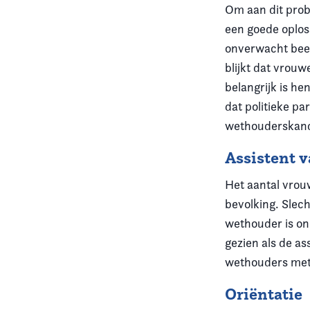
Om aan dit pro
een goede oplos
onverwacht beel
blijkt dat vrouw
belangrijk is he
dat politieke pa
wethouderskand
Assistent 
Het aantal vrou
bevolking. Slec
wethouder is on
gezien als de as
wethouders met 
Oriëntatie