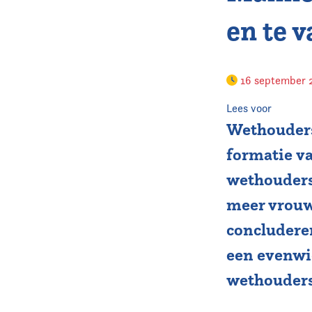
en te v
16 september
Lees voor
Wethouders
formatie v
wethouders 
meer vrouwe
concluderen
een evenwi
wethouders