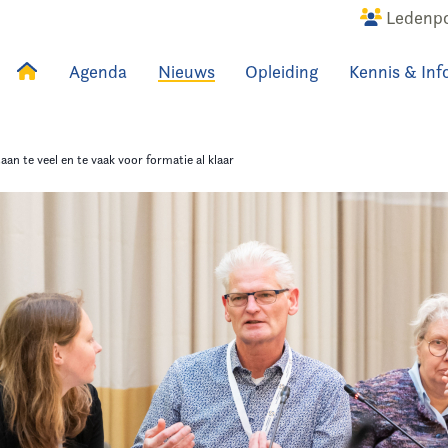
Ledenpo
Agenda
Nieuws
Opleiding
Kennis & Inf
uws
Agenda
Raadslid
an te veel en te vaak voor formatie al klaar