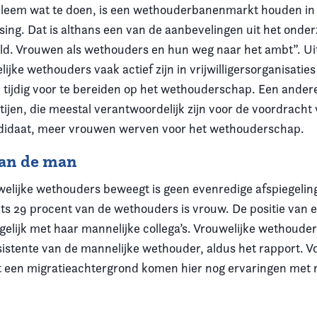
bleem wat te doen, is een wethouderbanenmarkt houden i
sing. Dat is althans een van de aanbevelingen uit het onde
d. Vrouwen als wethouders en hun weg naar het ambt”. Uit
elijke wethouders vaak actief zijn in vrijwilligersorganisaties
n tijdig voor te bereiden op het wethouderschap. Een ander
rtijen, die meestal verantwoordelijk zijn voor de voordracht
idaat, meer vrouwen werven voor het wethouderschap.
van de man
welijke wethouders beweegt is geen evenredige afspiegelin
hts 29 procent van de wethouders is vrouw. De positie van 
gelijk met haar mannelijke collega’s. Vrouwelijke wethoud
sistente van de mannelijke wethouder, aldus het rapport. V
een migratieachtergrond komen hier nog ervaringen met r