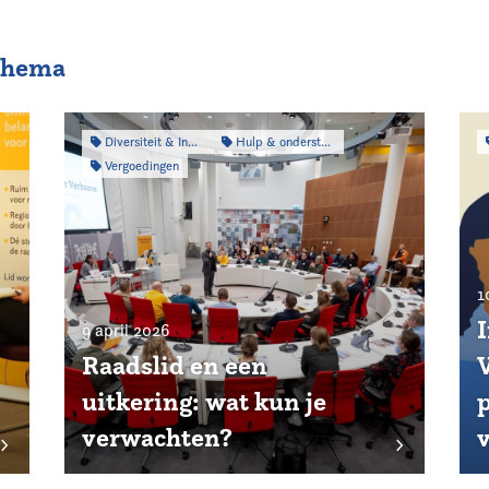
 thema
Diversiteit & Inclusiviteit
Hulp & ondersteuning
Vergoedingen
1
9 april 2026
Raadslid en een
uitkering: wat kun je
p
verwachten?