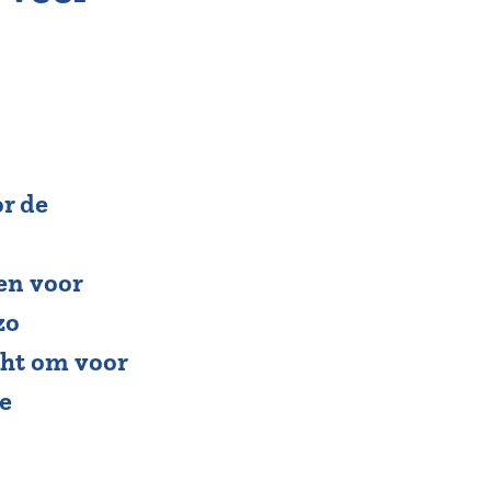
r de
gen voor
zo
cht om voor
e