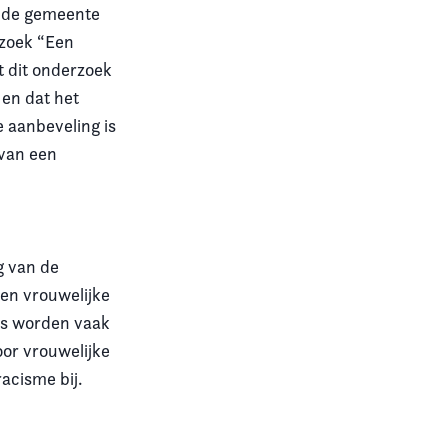
n de gemeente
rzoek “Een
 dit onderzoek
 en dat het
e aanbeveling is
 van een
g van de
een vrouwelijke
ers worden vaak
oor vrouwelijke
acisme bij.