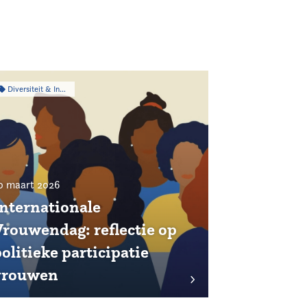
Diversiteit & Inclusiviteit
0 maart 2026
Internationale
Vrouwendag: reflectie op
olitieke participatie
vrouwen