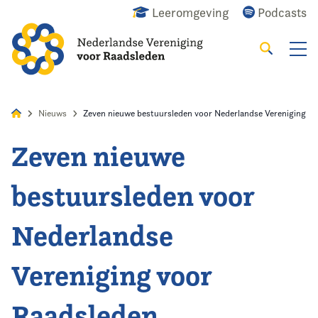
Leeromgeving
Podcasts
Zoeken
Alles
Nieuws
Agenda
Raadslid
Nieuws
Zeven nieuwe bestuursleden voor Nederlandse Vereniging v
Zeven nieuwe
Home
bestuursleden voor
Agenda
Nederlandse
Nieuws
Vereniging voor
Opleiding
Raadsleden
Kennis & Informatie