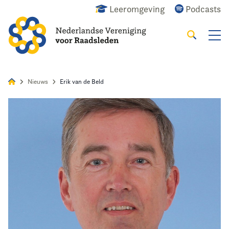
Leeromgeving
Podcasts
Zoeken
Alles
Nieuws
Agenda
Raadslid
Nieuws
Erik van de Beld
Home
Agenda
Nieuws
Opleiding & Ontwikkeling
Kennis & Informatie