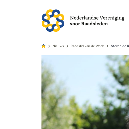
Alles
Nie
Nieuws
Raadslid van de Week
Steven de R
Home
Agenda
Nieuws
Opleiding & Ontwikkeling
Kennis & Informatie