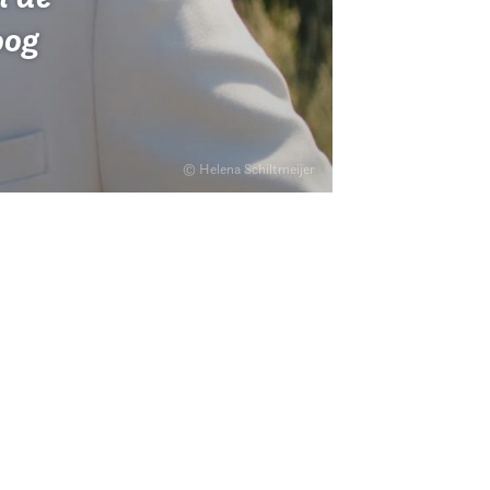
oog
© Helena Schiltmeijer