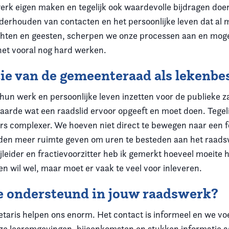
erk eigen maken en tegelijk ook waardevolle bijdragen doen
rhouden van contacten en het persoonlijke leven dat al m
chten en geesten, scherpen we onze processen aan en moge
het vooral nog hard werken.
itie van de gemeenteraad als lekenbe
 hun werk en persoonlijke leven inzetten voor de publieke z
 waarde wat een raadslid ervoor opgeeft en moet doen. Tege
rs complexer. We hoeven niet direct te bewegen naar een 
eden meer ruimte geven om uren te besteden aan het raad
jleider en fractievoorzitter heb ik gemerkt hoeveel moeite 
 wil wel, maar moet er vaak te veel voor inleveren.
e ondersteund in jouw raadswerk?
aris helpen ons enorm. Het contact is informeel en we voel
loze leeromgevingen, bijeenkomsten en stukken informatie