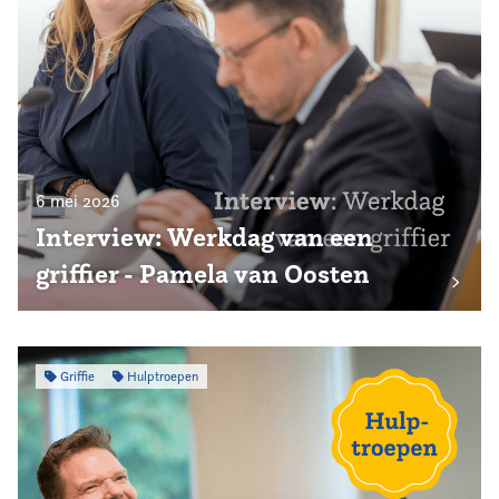
6 mei 2026
Interview: Werkdag van een
griffier - Pamela van Oosten
Griffie
Hulptroepen