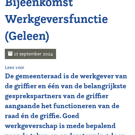
Bijeenkomst
Home
Werkgeversfunctie
Agenda
(Geleen)
Nieuws
Opleiding
17 september 2024
Kennis & Informatie
Lees voor
De gemeenteraad is de werkgever van
Vereniging
de griffier en één van de belangrijkste
gesprekspartners van de griffier
Contact
aangaande het functioneren van de
raad én de griffie. Goed
werkgeverschap is mede bepalend