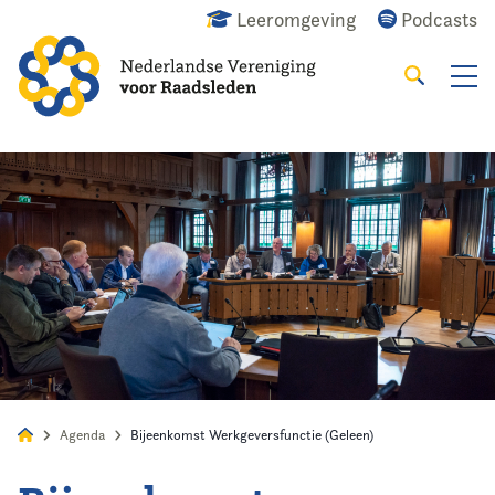
Leeromgeving
Podcasts
Zoeken
Alles
Nieuws
Agenda
Raadslid
Agenda
Bijeenkomst Werkgeversfunctie (Geleen)