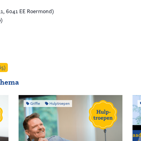
31, 6041 EE Roermond)
0)
65)
 thema
Griffie
Hulptroepen