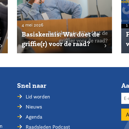
4 mei 2026
1
Basiskennis: Wat doet de
P
griffie(r) voor de raad?
Snel naar
Aa
Lid worden
Nieuws
Agenda
en
Raadsleden Podcast