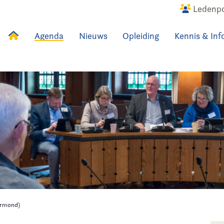
Ledenpo
Agenda
Nieuws
Opleiding
Kennis & Inf
uws
Agenda
Raadslid
ermond)