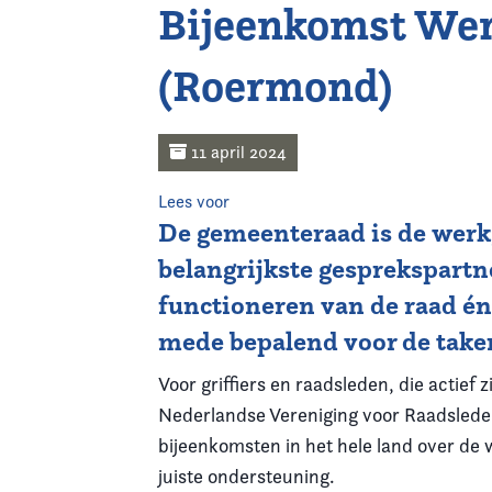
Bijeenkomst Wer
Home
(Roermond)
Agenda
Nieuws
11 april 2024
Opleiding
Lees voor
De gemeenteraad is de werkg
Kennis & Informatie
belangrijkste gesprekspartne
functioneren van de raad én
Vereniging
mede bepalend voor de taken
Contact
Voor griffiers en raadsleden, die actief
Nederlandse Vereniging voor Raadsleden
bijeenkomsten in het hele land over de
juiste ondersteuning.