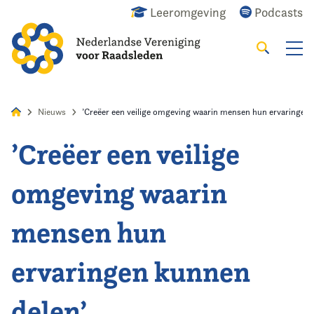
Leeromgeving
Podcasts
Zoeken
Alles
Nieuws
Agenda
Raadslid
Nieuws
’Creëer een veilige omgeving waarin mensen hun ervaringen 
’Creëer een veilige
Home
omgeving waarin
Agenda
mensen hun
Nieuws
ervaringen kunnen
Opleiding & Ontwikkeling
delen’
Kennis & Informatie