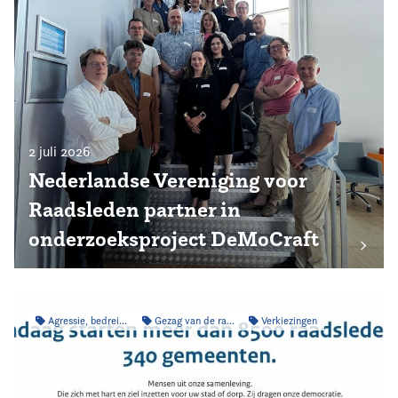
2 juli 2026
Nederlandse Vereniging voor
Raadsleden partner in
onderzoeksproject DeMoCraft
Agressie, bedreiging & intimidatie
Gezag van de raad
Verkiezingen