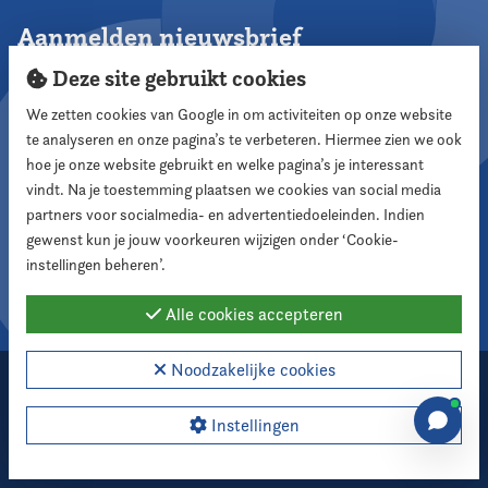
Aanmelden nieuwsbrief
Deze site gebruikt cookies
We zetten cookies van Google in om activiteiten op onze website
te analyseren en onze pagina’s te verbeteren. Hiermee zien we ook
Aanmelden
hoe je onze website gebruikt en welke pagina’s je interessant
vindt. Na je toestemming plaatsen we cookies van social media
partners voor socialmedia- en advertentiedoeleinden. Indien
Volg ons
gewenst kun je jouw voorkeuren wijzigen onder ‘Cookie-
instellingen beheren’.
Alle cookies accepteren
Noodzakelijke cookies
2026 Nederlandse Vereniging voor Raadsleden
Cookie instellingen
Instellingen
Webdesign:
XD designers