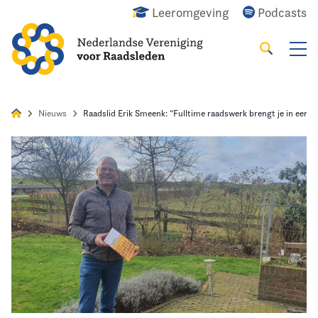
Leeromgeving
Podcasts
Zoeken
Alles
Nieuws
Agenda
Raadslid
Nieuws
Raadslid Erik Smeenk: “Fulltime raadswerk brengt je in een 
Home
Agenda
Nieuws
Opleiding
Kennis & Informatie