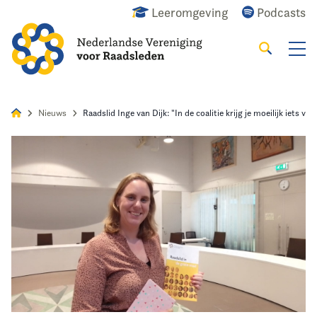
Leeromgeving
Podcasts
Zoeken
Alles
Nieuws
Agenda
Raadslid
Nieuws
Raadslid Inge van Dijk: "In de coalitie krijg je moeilijk iets voo
Home
Agenda
Nieuws
Opleiding
Kennis & Informatie