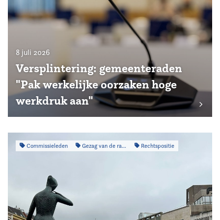
8 juli 2026
Versplintering: gemeenteraden
"Pak werkelijke oorzaken hoge
werkdruk aan"
Commissieleden
Gezag van de raad
Rechtspositie