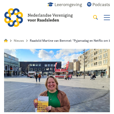
Leeromgeving
Podcasts
Zoeken
Alles
Nieuws
Agenda
Raadslid
Nieuws
Raadslid Martine van Bemmel: “Pyjamadag en Netflix om bij
Home
Agenda
Nieuws
Opleiding
Kennis & Informatie