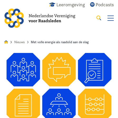
Leeromgeving
Podcasts
Zoeken
Alles
Nieuws
Agenda
Raadslid
Nieuws
Met volle energie als raadslid aan de slag
Home
Agenda
Nieuws
Opleiding
Kennis & Informatie